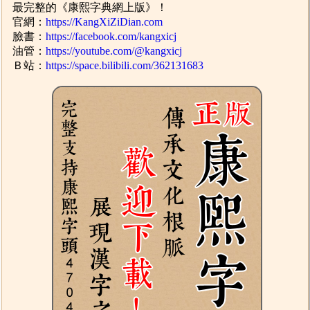
最完整的《康熙字典網上版》！
官網：
https://KangXiZiDian.com
臉書：
https://facebook.com/kangxicj
油管：
https://youtube.com/@kangxicj
Ｂ站：
https://space.bilibili.com/362131683