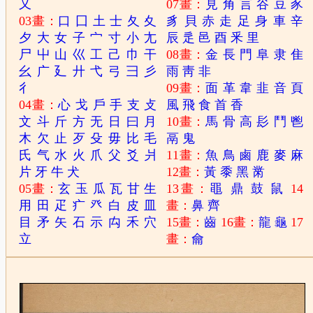
又
07畫：
見
角
言
谷
豆
豕
03畫：
口
囗
土
士
夂
夊
豸
貝
赤
走
足
身
車
辛
夕
大
女
子
宀
寸
小
尢
辰
辵
邑
酉
釆
里
尸
屮
山
巛
工
己
巾
干
08畫：
金
長
門
阜
隶
隹
幺
广
廴
廾
弋
弓
彐
彡
雨
靑
非
彳
09畫：
面
革
韋
韭
音
頁
04畫：
心
戈
戶
手
支
攴
風
飛
食
首
香
文
斗
斤
方
无
日
曰
月
10畫：
馬
骨
高
髟
鬥
鬯
木
欠
止
歹
殳
毋
比
毛
鬲
鬼
氏
气
水
火
爪
父
爻
爿
11畫：
魚
鳥
鹵
鹿
麥
麻
片
牙
牛
犬
12畫：
黃
黍
黑
黹
05畫：
玄
玉
瓜
瓦
甘
生
13畫：
黽
鼎
鼓
鼠
14
用
田
疋
疒
癶
白
皮
皿
畫：
鼻
齊
目
矛
矢
石
示
禸
禾
穴
15畫：
齒
16畫：
龍
龜
17
立
畫：
龠