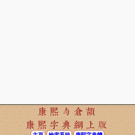
康熙与倉頡
康熙字典網上版