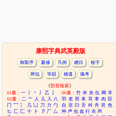
康熙字典武英殿版
御製序
纂修
凡例
總目
檢字
辨似
等韻
補遺
備考
《
部首檢索
》
01畫：
一
丨
丶
丿
乙
亅
06畫：
竹
米
糸
缶
网
羊
02畫：
二
亠
人
儿
入
八
羽
老
而
耒
耳
聿
肉
臣
冂
冖
冫
几
凵
刀
力
勹
自
至
臼
舌
舛
舟
艮
色
匕
匚
匸
十
卜
卩
厂
厶
艸
虍
虫
血
行
衣
襾