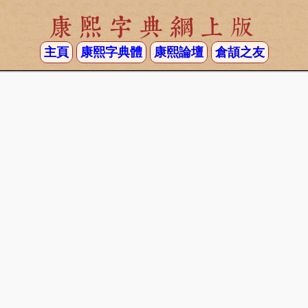
康熙字典網上版
主頁
康熙字典體
康熙論壇
倉頡之友