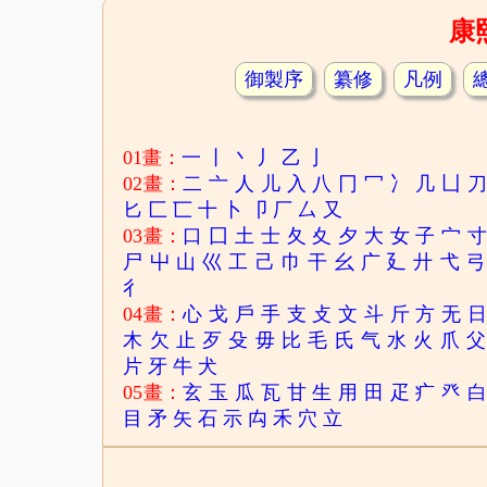
康
御製序
纂修
凡例
01畫：
一
丨
丶
丿
乙
亅
02畫：
二
亠
人
儿
入
八
冂
冖
冫
几
凵
匕
匚
匸
十
卜
卩
厂
厶
又
03畫：
口
囗
土
士
夂
夊
夕
大
女
子
宀
尸
屮
山
巛
工
己
巾
干
幺
广
廴
廾
弋
弓
彳
04畫：
心
戈
戶
手
支
攴
文
斗
斤
方
无
木
欠
止
歹
殳
毋
比
毛
氏
气
水
火
爪
父
片
牙
牛
犬
05畫：
玄
玉
瓜
瓦
甘
生
用
田
疋
疒
癶
目
矛
矢
石
示
禸
禾
穴
立