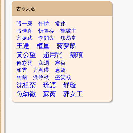
古今人名
張一麐
任昉
常建
張佳胤
忻魯存
施驥生
方振武
李開先
焦易堂
王達
權量
蔣夢麟
黃公望
趙用賢
顓頊
傅彩雲
寇湄
寒荷
如雲
方君瑛
息媯
幽蘭
潘吟秋
盛愛頤
沈祖棻
琉語
靜璇
魚幼微
蘇芮
郭女王