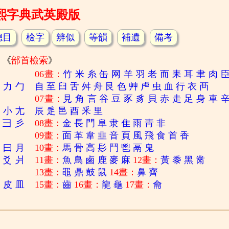
熙字典武英殿版
總目
檢字
辨似
等韻
補遺
備考
《
部首檢索
》
06畫：
竹
米
糸
缶
网
羊
羽
老
而
耒
耳
聿
肉
刀
力
勹
自
至
臼
舌
舛
舟
艮
色
艸
虍
虫
血
行
衣
襾
07畫：
見
角
言
谷
豆
豕
豸
貝
赤
走
足
身
車
寸
小
尢
辰
辵
邑
酉
釆
里
彐
彡
08畫：
金
長
門
阜
隶
隹
雨
靑
非
09畫：
面
革
韋
韭
音
頁
風
飛
食
首
香
日
曰
月
10畫：
馬
骨
高
髟
鬥
鬯
鬲
鬼
爻
爿
11畫：
魚
鳥
鹵
鹿
麥
麻
12畫：
黃
黍
黑
黹
13畫：
黽
鼎
鼓
鼠
14畫：
鼻
齊
白
皮
皿
15畫：
齒
16畫：
龍
龜
17畫：
龠