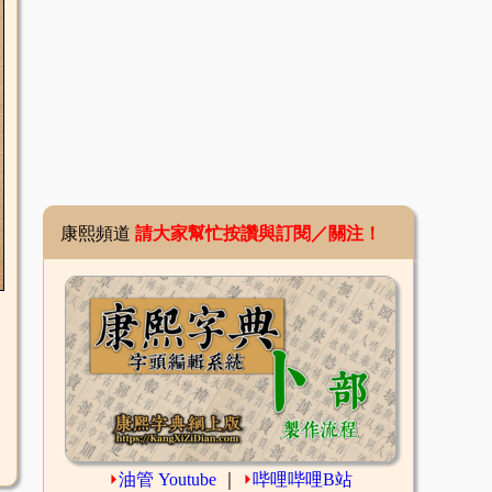
康熙頻道
請大家幫忙按讚與訂閱／關注！
⏵
油管 Youtube
｜
⏵
哔哩哔哩B站