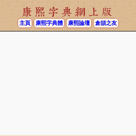
康熙字典網上版
主頁
康熙字典體
康熙論壇
倉頡之友