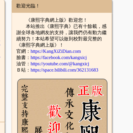
歡迎光臨！
《康熙字典網上版》歡迎您！
本站推出《康熙字典》已有十餘載，感
謝全球各地網友的支持，讓我們仍有動力繼
續努力！本站希望可以做到校對最完整的
臣
《康熙字典網上版》！
官網：
https://KangXiZiDian.com
辛
臉書：
https://facebook.com/kangxicj
油管：
https://youtube.com/@kangxicj
Ｂ站：
https://space.bilibili.com/362131683