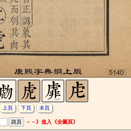
上頁
下頁
末頁
－－》進入《全圖頁》