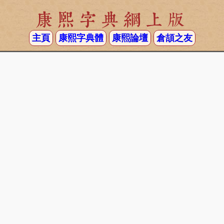
康熙字典網上版
主頁
康熙字典體
康熙論壇
倉頡之友