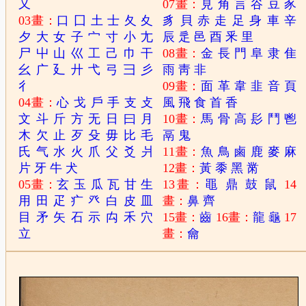
又
07畫：
見
角
言
谷
豆
豕
03畫：
口
囗
土
士
夂
夊
豸
貝
赤
走
足
身
車
辛
夕
大
女
子
宀
寸
小
尢
辰
辵
邑
酉
釆
里
尸
屮
山
巛
工
己
巾
干
08畫：
金
長
門
阜
隶
隹
幺
广
廴
廾
弋
弓
彐
彡
雨
靑
非
彳
09畫：
面
革
韋
韭
音
頁
04畫：
心
戈
戶
手
支
攴
風
飛
食
首
香
文
斗
斤
方
无
日
曰
月
10畫：
馬
骨
高
髟
鬥
鬯
木
欠
止
歹
殳
毋
比
毛
鬲
鬼
氏
气
水
火
爪
父
爻
爿
11畫：
魚
鳥
鹵
鹿
麥
麻
片
牙
牛
犬
12畫：
黃
黍
黑
黹
05畫：
玄
玉
瓜
瓦
甘
生
13畫：
黽
鼎
鼓
鼠
14
用
田
疋
疒
癶
白
皮
皿
畫：
鼻
齊
目
矛
矢
石
示
禸
禾
穴
15畫：
齒
16畫：
龍
龜
17
立
畫：
龠