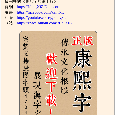
最完整的《康熙字典網上版》！
官網：
https://KangXiZiDian.com
臉書：
https://facebook.com/kangxicj
油管：
https://youtube.com/@kangxicj
Ｂ站：
https://space.bilibili.com/362131683