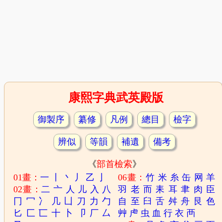
康熙字典武英殿版
御製序
纂修
凡例
總目
檢字
辨似
等韻
補遺
備考
《
部首檢索
》
01畫：
一
丨
丶
丿
乙
亅
06畫：
竹
米
糸
缶
网
羊
02畫：
二
亠
人
儿
入
八
羽
老
而
耒
耳
聿
肉
臣
冂
冖
冫
几
凵
刀
力
勹
自
至
臼
舌
舛
舟
艮
色
匕
匚
匸
十
卜
卩
厂
厶
艸
虍
虫
血
行
衣
襾