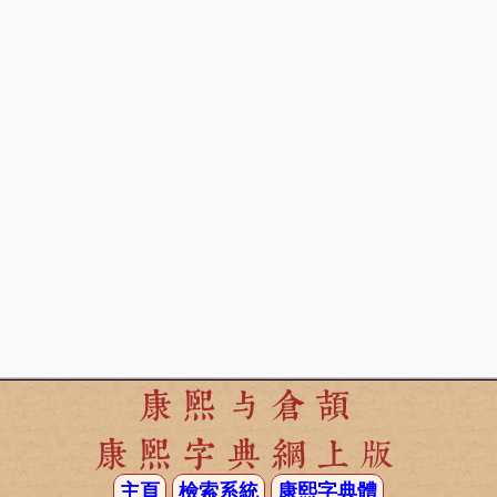
康熙与倉頡
康熙字典網上版
主頁
檢索系統
康熙字典體