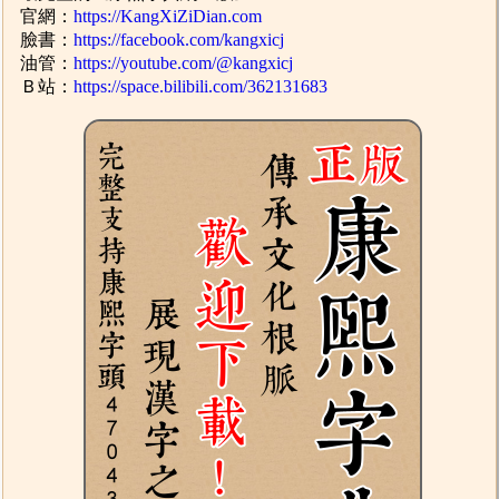
官網：
https://KangXiZiDian.com
臉書：
https://facebook.com/kangxicj
油管：
https://youtube.com/@kangxicj
Ｂ站：
https://space.bilibili.com/362131683