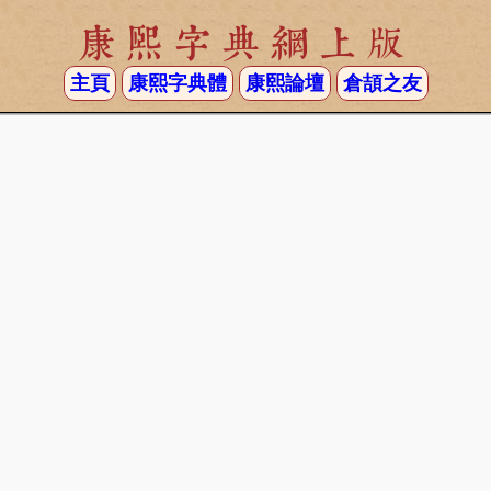
康熙字典網上版
主頁
康熙字典體
康熙論壇
倉頡之友