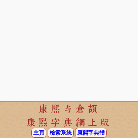
康熙与倉頡
康熙字典網上版
主頁
檢索系統
康熙字典體