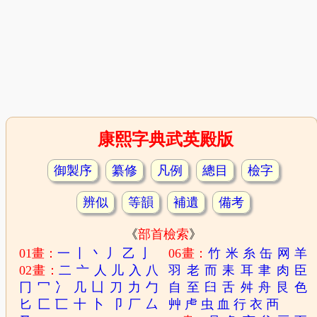
康熙字典武英殿版
御製序
纂修
凡例
總目
檢字
辨似
等韻
補遺
備考
《
部首檢索
》
01畫：
一
丨
丶
丿
乙
亅
06畫：
竹
米
糸
缶
网
羊
02畫：
二
亠
人
儿
入
八
羽
老
而
耒
耳
聿
肉
臣
冂
冖
冫
几
凵
刀
力
勹
自
至
臼
舌
舛
舟
艮
色
匕
匚
匸
十
卜
卩
厂
厶
艸
虍
虫
血
行
衣
襾