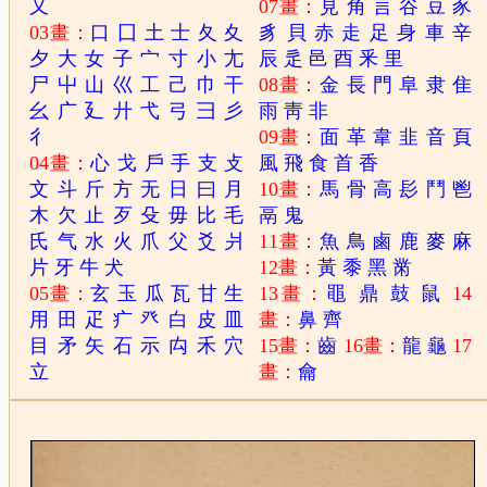
又
07畫：
見
角
言
谷
豆
豕
03畫：
口
囗
土
士
夂
夊
豸
貝
赤
走
足
身
車
辛
夕
大
女
子
宀
寸
小
尢
辰
辵
邑
酉
釆
里
尸
屮
山
巛
工
己
巾
干
08畫：
金
長
門
阜
隶
隹
幺
广
廴
廾
弋
弓
彐
彡
雨
靑
非
彳
09畫：
面
革
韋
韭
音
頁
04畫：
心
戈
戶
手
支
攴
風
飛
食
首
香
文
斗
斤
方
无
日
曰
月
10畫：
馬
骨
高
髟
鬥
鬯
木
欠
止
歹
殳
毋
比
毛
鬲
鬼
氏
气
水
火
爪
父
爻
爿
11畫：
魚
鳥
鹵
鹿
麥
麻
片
牙
牛
犬
12畫：
黃
黍
黑
黹
05畫：
玄
玉
瓜
瓦
甘
生
13畫：
黽
鼎
鼓
鼠
14
用
田
疋
疒
癶
白
皮
皿
畫：
鼻
齊
目
矛
矢
石
示
禸
禾
穴
15畫：
齒
16畫：
龍
龜
17
立
畫：
龠