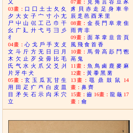
又
07畫：
見
角
言
谷
豆
豕
03畫：
口
囗
土
士
夂
夊
豸
貝
赤
走
足
身
車
辛
夕
大
女
子
宀
寸
小
尢
辰
辵
邑
酉
釆
里
尸
屮
山
巛
工
己
巾
干
08畫：
金
長
門
阜
隶
隹
幺
广
廴
廾
弋
弓
彐
彡
雨
靑
非
彳
09畫：
面
革
韋
韭
音
頁
04畫：
心
戈
戶
手
支
攴
風
飛
食
首
香
文
斗
斤
方
无
日
曰
月
10畫：
馬
骨
高
髟
鬥
鬯
木
欠
止
歹
殳
毋
比
毛
鬲
鬼
氏
气
水
火
爪
父
爻
爿
11畫：
魚
鳥
鹵
鹿
麥
麻
片
牙
牛
犬
12畫：
黃
黍
黑
黹
05畫：
玄
玉
瓜
瓦
甘
生
13畫：
黽
鼎
鼓
鼠
14
用
田
疋
疒
癶
白
皮
皿
畫：
鼻
齊
目
矛
矢
石
示
禸
禾
穴
15畫：
齒
16畫：
龍
龜
17
立
畫：
龠