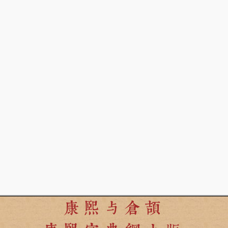
康熙与倉頡