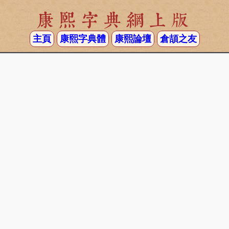
康熙字典網上版
主頁
康熙字典體
康熙論壇
倉頡之友