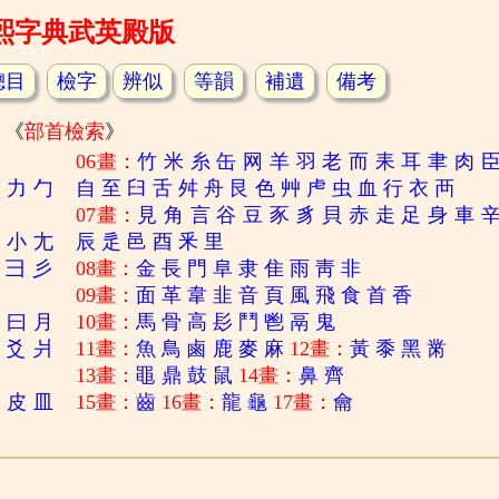
熙字典武英殿版
總目
檢字
辨似
等韻
補遺
備考
《
部首檢索
》
06畫：
竹
米
糸
缶
网
羊
羽
老
而
耒
耳
聿
肉
刀
力
勹
自
至
臼
舌
舛
舟
艮
色
艸
虍
虫
血
行
衣
襾
07畫：
見
角
言
谷
豆
豕
豸
貝
赤
走
足
身
車
寸
小
尢
辰
辵
邑
酉
釆
里
彐
彡
08畫：
金
長
門
阜
隶
隹
雨
靑
非
09畫：
面
革
韋
韭
音
頁
風
飛
食
首
香
日
曰
月
10畫：
馬
骨
高
髟
鬥
鬯
鬲
鬼
爻
爿
11畫：
魚
鳥
鹵
鹿
麥
麻
12畫：
黃
黍
黑
黹
13畫：
黽
鼎
鼓
鼠
14畫：
鼻
齊
白
皮
皿
15畫：
齒
16畫：
龍
龜
17畫：
龠