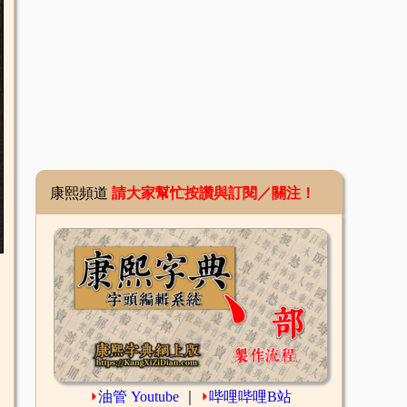
康熙頻道
請大家幫忙按讚與訂閱／關注！
⏵
油管 Youtube
｜
⏵
哔哩哔哩B站