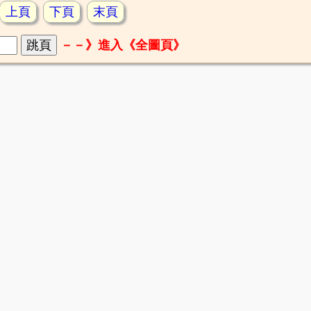
上頁
下頁
末頁
－－》進入《全圖頁》