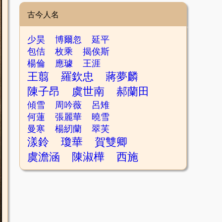
古今人名
少昊
博爾忽
延平
包佶
枚乘
揭俟斯
楊倫
應璩
王涯
王翦
羅欽忠
蔣夢麟
陳子昂
虞世南
郝蘭田
傾雪
周吟薇
呂雉
何蓮
張麗華
曉雪
曼寒
楊紉蘭
翠芙
漾鈴
瓊華
賀雙卿
虞澹涵
陳淑樺
西施