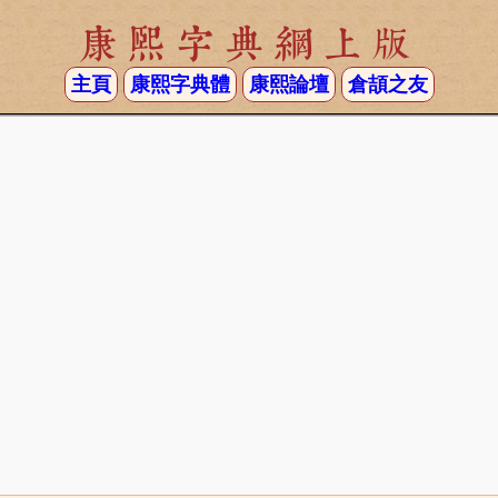
康熙字典網上版
主頁
康熙字典體
康熙論壇
倉頡之友