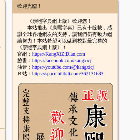
歡迎光臨！
《康熙字典網上版》歡迎您！
本站推出《康熙字典》已有十餘載，感
謝全球各地網友的支持，讓我們仍有動力繼
續努力！本站希望可以做到校對最完整的
臣
《康熙字典網上版》！
官網：
https://KangXiZiDian.com
辛
臉書：
https://facebook.com/kangxicj
油管：
https://youtube.com/@kangxicj
Ｂ站：
https://space.bilibili.com/362131683