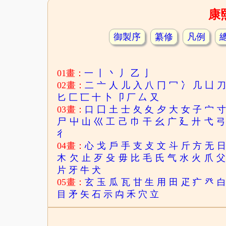
康
御製序
纂修
凡例
01畫：
一
丨
丶
丿
乙
亅
02畫：
二
亠
人
儿
入
八
冂
冖
冫
几
凵
匕
匚
匸
十
卜
卩
厂
厶
又
03畫：
口
囗
土
士
夂
夊
夕
大
女
子
宀
尸
屮
山
巛
工
己
巾
干
幺
广
廴
廾
弋
弓
彳
04畫：
心
戈
戶
手
支
攴
文
斗
斤
方
无
木
欠
止
歹
殳
毋
比
毛
氏
气
水
火
爪
父
片
牙
牛
犬
05畫：
玄
玉
瓜
瓦
甘
生
用
田
疋
疒
癶
目
矛
矢
石
示
禸
禾
穴
立