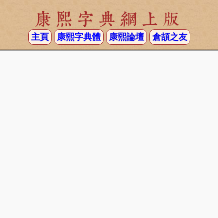
康熙字典網上版
主頁
康熙字典體
康熙論壇
倉頡之友