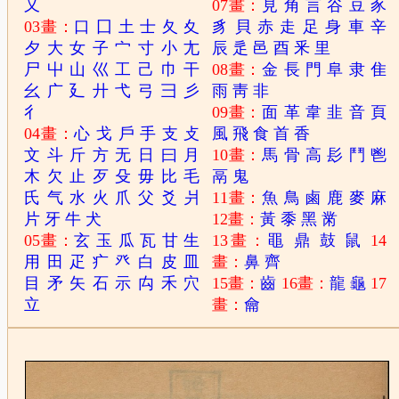
又
07畫：
見
角
言
谷
豆
豕
03畫：
口
囗
土
士
夂
夊
豸
貝
赤
走
足
身
車
辛
夕
大
女
子
宀
寸
小
尢
辰
辵
邑
酉
釆
里
尸
屮
山
巛
工
己
巾
干
08畫：
金
長
門
阜
隶
隹
幺
广
廴
廾
弋
弓
彐
彡
雨
靑
非
彳
09畫：
面
革
韋
韭
音
頁
04畫：
心
戈
戶
手
支
攴
風
飛
食
首
香
文
斗
斤
方
无
日
曰
月
10畫：
馬
骨
高
髟
鬥
鬯
木
欠
止
歹
殳
毋
比
毛
鬲
鬼
氏
气
水
火
爪
父
爻
爿
11畫：
魚
鳥
鹵
鹿
麥
麻
片
牙
牛
犬
12畫：
黃
黍
黑
黹
05畫：
玄
玉
瓜
瓦
甘
生
13畫：
黽
鼎
鼓
鼠
14
用
田
疋
疒
癶
白
皮
皿
畫：
鼻
齊
目
矛
矢
石
示
禸
禾
穴
15畫：
齒
16畫：
龍
龜
17
立
畫：
龠