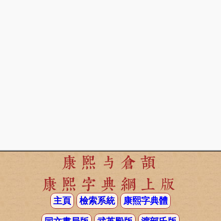
康熙与倉頡
康熙字典網上版
主頁
檢索系統
康熙字典體