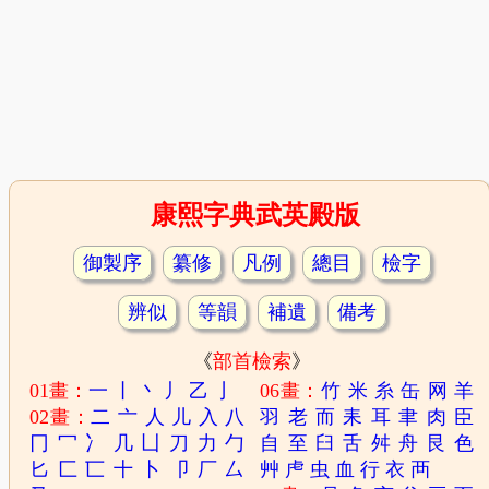
康熙字典武英殿版
御製序
纂修
凡例
總目
檢字
辨似
等韻
補遺
備考
《
部首檢索
》
01畫：
一
丨
丶
丿
乙
亅
06畫：
竹
米
糸
缶
网
羊
02畫：
二
亠
人
儿
入
八
羽
老
而
耒
耳
聿
肉
臣
冂
冖
冫
几
凵
刀
力
勹
自
至
臼
舌
舛
舟
艮
色
匕
匚
匸
十
卜
卩
厂
厶
艸
虍
虫
血
行
衣
襾