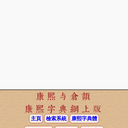
康熙与倉頡
康熙字典網上版
主頁
檢索系統
康熙字典體