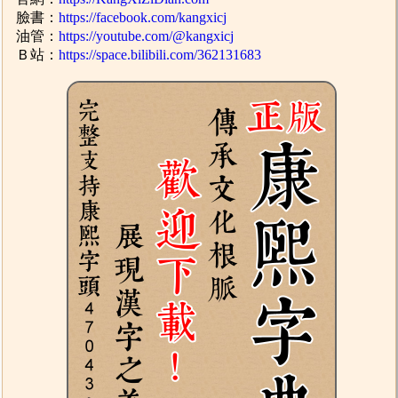
臉書：
https://facebook.com/kangxicj
油管：
https://youtube.com/@kangxicj
Ｂ站：
https://space.bilibili.com/362131683