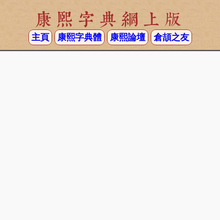
康熙字典網上版
主頁
康熙字典體
康熙論壇
倉頡之友