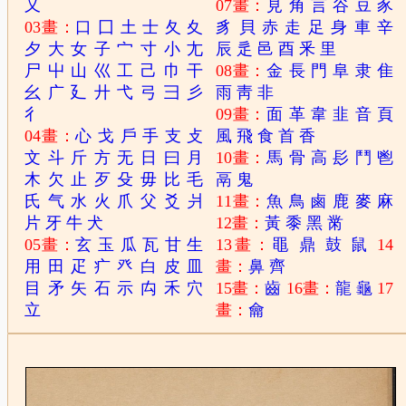
又
07畫：
見
角
言
谷
豆
豕
03畫：
口
囗
土
士
夂
夊
豸
貝
赤
走
足
身
車
辛
夕
大
女
子
宀
寸
小
尢
辰
辵
邑
酉
釆
里
尸
屮
山
巛
工
己
巾
干
08畫：
金
長
門
阜
隶
隹
幺
广
廴
廾
弋
弓
彐
彡
雨
靑
非
彳
09畫：
面
革
韋
韭
音
頁
04畫：
心
戈
戶
手
支
攴
風
飛
食
首
香
文
斗
斤
方
无
日
曰
月
10畫：
馬
骨
高
髟
鬥
鬯
木
欠
止
歹
殳
毋
比
毛
鬲
鬼
氏
气
水
火
爪
父
爻
爿
11畫：
魚
鳥
鹵
鹿
麥
麻
片
牙
牛
犬
12畫：
黃
黍
黑
黹
05畫：
玄
玉
瓜
瓦
甘
生
13畫：
黽
鼎
鼓
鼠
14
用
田
疋
疒
癶
白
皮
皿
畫：
鼻
齊
目
矛
矢
石
示
禸
禾
穴
15畫：
齒
16畫：
龍
龜
17
立
畫：
龠