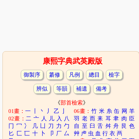
康熙字典武英殿版
御製序
纂修
凡例
總目
檢字
辨似
等韻
補遺
備考
《
部首檢索
》
01畫：
一
丨
丶
丿
乙
亅
06畫：
竹
米
糸
缶
网
羊
02畫：
二
亠
人
儿
入
八
羽
老
而
耒
耳
聿
肉
臣
冂
冖
冫
几
凵
刀
力
勹
自
至
臼
舌
舛
舟
艮
色
匕
匚
匸
十
卜
卩
厂
厶
艸
虍
虫
血
行
衣
襾