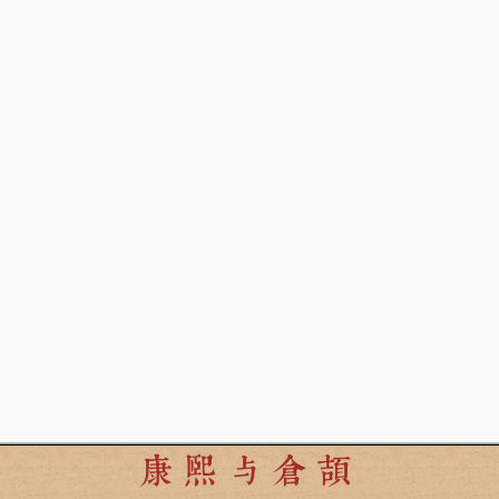
康熙与倉頡