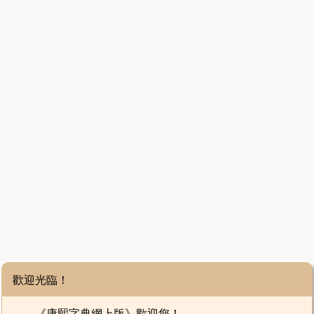
歡迎光臨！
《康熙字典網上版》歡迎您！