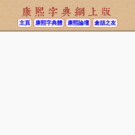
康熙字典網上版
主頁
康熙字典體
康熙論壇
倉頡之友