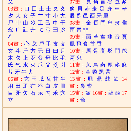
又
07畫：
見
角
言
谷
豆
豕
03畫：
口
囗
土
士
夂
夊
豸
貝
赤
走
足
身
車
辛
夕
大
女
子
宀
寸
小
尢
辰
辵
邑
酉
釆
里
尸
屮
山
巛
工
己
巾
干
08畫：
金
長
門
阜
隶
隹
幺
广
廴
廾
弋
弓
彐
彡
雨
靑
非
彳
09畫：
面
革
韋
韭
音
頁
04畫：
心
戈
戶
手
支
攴
風
飛
食
首
香
文
斗
斤
方
无
日
曰
月
10畫：
馬
骨
高
髟
鬥
鬯
木
欠
止
歹
殳
毋
比
毛
鬲
鬼
氏
气
水
火
爪
父
爻
爿
11畫：
魚
鳥
鹵
鹿
麥
麻
片
牙
牛
犬
12畫：
黃
黍
黑
黹
05畫：
玄
玉
瓜
瓦
甘
生
13畫：
黽
鼎
鼓
鼠
14
用
田
疋
疒
癶
白
皮
皿
畫：
鼻
齊
目
矛
矢
石
示
禸
禾
穴
15畫：
齒
16畫：
龍
龜
17
立
畫：
龠