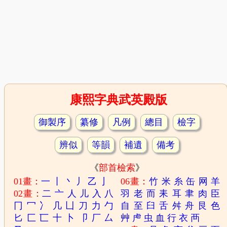
康熙字典武英殿版
御製序
纂修
凡例
總目
檢字
辨似
等韻
補遺
備考
《
部首檢索
》
01畫：
一
丨
丶
丿
乙
亅
06畫：
竹
米
糸
缶
网
羊
02畫：
二
亠
人
儿
入
八
羽
老
而
耒
耳
聿
肉
臣
冂
冖
冫
几
凵
刀
力
勹
自
至
臼
舌
舛
舟
艮
色
匕
匚
匸
十
卜
卩
厂
厶
艸
虍
虫
血
行
衣
襾