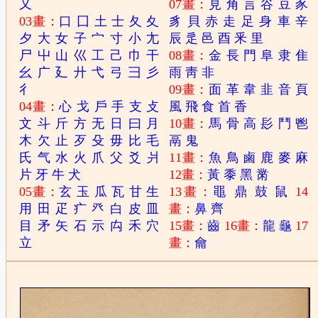
又
07畫：
見
角
言
谷
豆
豕
03畫：
口
囗
土
士
夂
夊
豸
貝
赤
走
足
身
車
辛
夕
大
女
子
宀
寸
小
尢
辰
辵
邑
酉
釆
里
尸
屮
山
巛
工
己
巾
干
08畫：
金
長
門
阜
隶
隹
幺
广
廴
廾
弋
弓
彐
彡
雨
靑
非
彳
09畫：
面
革
韋
韭
音
頁
04畫：
心
戈
戶
手
支
攴
風
飛
食
首
香
文
斗
斤
方
无
日
曰
月
10畫：
馬
骨
高
髟
鬥
鬯
木
欠
止
歹
殳
毋
比
毛
鬲
鬼
氏
气
水
火
爪
父
爻
爿
11畫：
魚
鳥
鹵
鹿
麥
麻
片
牙
牛
犬
12畫：
黃
黍
黑
黹
05畫：
玄
玉
瓜
瓦
甘
生
13畫：
黽
鼎
鼓
鼠
14
用
田
疋
疒
癶
白
皮
皿
畫：
鼻
齊
目
矛
矢
石
示
禸
禾
穴
15畫：
齒
16畫：
龍
龜
17
立
畫：
龠