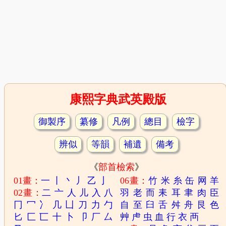
康熙字典武英殿版
御製序
纂修
凡例
總目
檢字
辨似
等韻
補遺
備考
《
部首檢索
》
01畫：
一
丨
丶
丿
乙
亅
06畫：
竹
米
糸
缶
网
羊
02畫：
二
亠
人
儿
入
八
羽
老
而
耒
耳
聿
肉
臣
冂
冖
冫
几
凵
刀
力
勹
自
至
臼
舌
舛
舟
艮
色
匕
匚
匸
十
卜
卩
厂
厶
艸
虍
虫
血
行
衣
襾