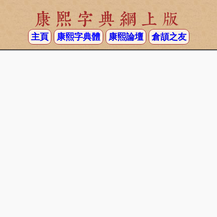
康熙字典網上版
主頁
康熙字典體
康熙論壇
倉頡之友