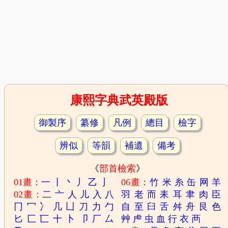
康熙字典武英殿版
御製序
纂修
凡例
總目
檢字
辨似
等韻
補遺
備考
《
部首檢索
》
01畫：
一
丨
丶
丿
乙
亅
06畫：
竹
米
糸
缶
网
羊
02畫：
二
亠
人
儿
入
八
羽
老
而
耒
耳
聿
肉
臣
冂
冖
冫
几
凵
刀
力
勹
自
至
臼
舌
舛
舟
艮
色
匕
匚
匸
十
卜
卩
厂
厶
艸
虍
虫
血
行
衣
襾