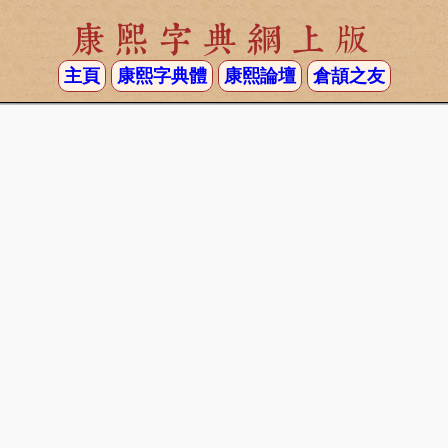
康熙字典網上版
主頁
康熙字典體
康熙論壇
倉頡之友