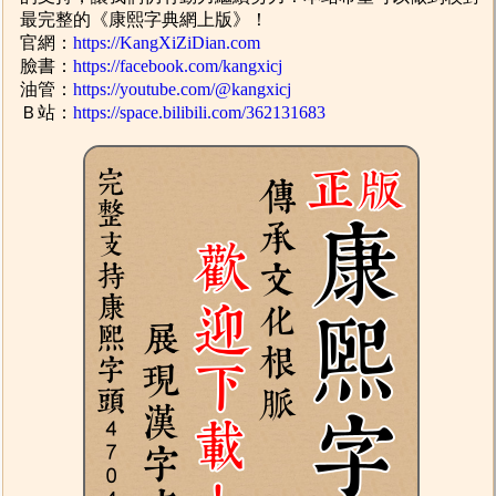
最完整的《康熙字典網上版》！
官網：
https://KangXiZiDian.com
臉書：
https://facebook.com/kangxicj
油管：
https://youtube.com/@kangxicj
Ｂ站：
https://space.bilibili.com/362131683