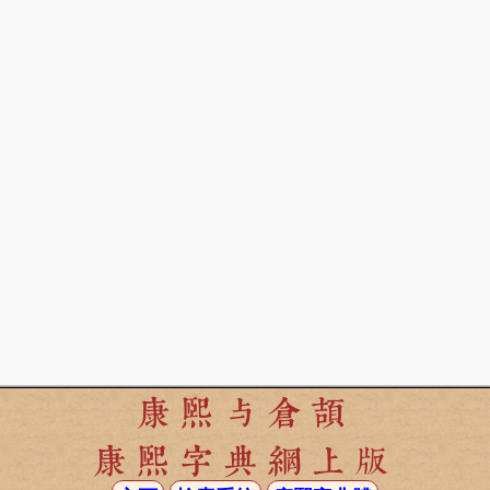
康熙与倉頡
康熙字典網上版