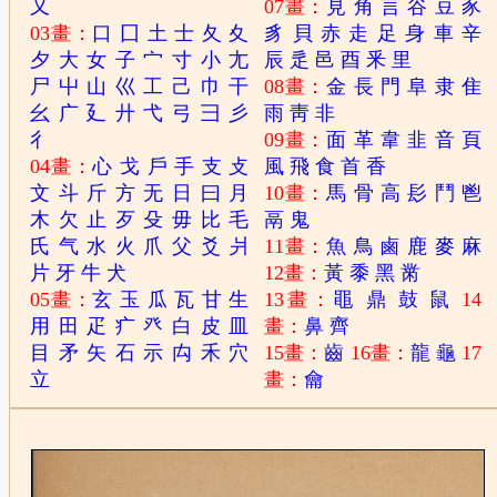
又
07畫：
見
角
言
谷
豆
豕
03畫：
口
囗
土
士
夂
夊
豸
貝
赤
走
足
身
車
辛
夕
大
女
子
宀
寸
小
尢
辰
辵
邑
酉
釆
里
尸
屮
山
巛
工
己
巾
干
08畫：
金
長
門
阜
隶
隹
幺
广
廴
廾
弋
弓
彐
彡
雨
靑
非
彳
09畫：
面
革
韋
韭
音
頁
04畫：
心
戈
戶
手
支
攴
風
飛
食
首
香
文
斗
斤
方
无
日
曰
月
10畫：
馬
骨
高
髟
鬥
鬯
木
欠
止
歹
殳
毋
比
毛
鬲
鬼
氏
气
水
火
爪
父
爻
爿
11畫：
魚
鳥
鹵
鹿
麥
麻
片
牙
牛
犬
12畫：
黃
黍
黑
黹
05畫：
玄
玉
瓜
瓦
甘
生
13畫：
黽
鼎
鼓
鼠
14
用
田
疋
疒
癶
白
皮
皿
畫：
鼻
齊
目
矛
矢
石
示
禸
禾
穴
15畫：
齒
16畫：
龍
龜
17
立
畫：
龠