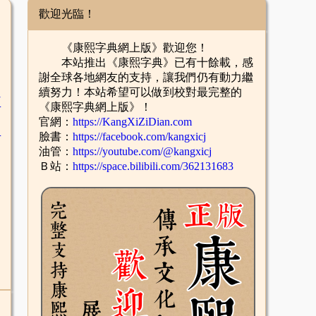
歡迎光臨！
《康熙字典網上版》歡迎您！
本站推出《康熙字典》已有十餘載，感
謝全球各地網友的支持，讓我們仍有動力繼
續努力！本站希望可以做到校對最完整的
臣
《康熙字典網上版》！
官網：
https://KangXiZiDian.com
辛
臉書：
https://facebook.com/kangxicj
油管：
https://youtube.com/@kangxicj
Ｂ站：
https://space.bilibili.com/362131683