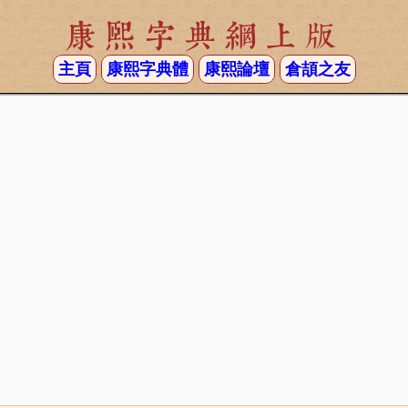
康熙字典網上版
主頁
康熙字典體
康熙論壇
倉頡之友