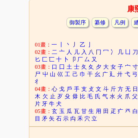
康
御製序
纂修
凡例
01畫：
一
丨
丶
丿
乙
亅
02畫：
二
亠
人
儿
入
八
冂
冖
冫
几
凵
匕
匚
匸
十
卜
卩
厂
厶
又
03畫：
口
囗
土
士
夂
夊
夕
大
女
子
宀
尸
屮
山
巛
工
己
巾
干
幺
广
廴
廾
弋
弓
彳
04畫：
心
戈
戶
手
支
攴
文
斗
斤
方
无
木
欠
止
歹
殳
毋
比
毛
氏
气
水
火
爪
父
片
牙
牛
犬
05畫：
玄
玉
瓜
瓦
甘
生
用
田
疋
疒
癶
目
矛
矢
石
示
禸
禾
穴
立