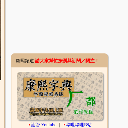
康熙頻道
請大家幫忙按讚與訂閱／關注！
⏵
油管 Youtube
｜
⏵
哔哩哔哩B站