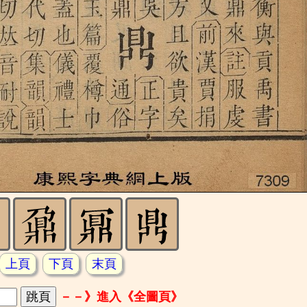
上頁
下頁
末頁
－－》進入《全圖頁》