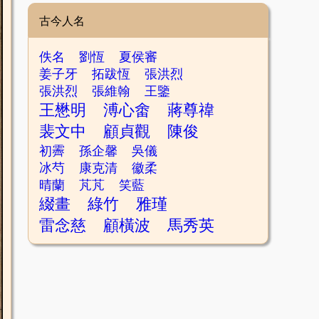
古今人名
佚名
劉恆
夏侯審
姜子牙
拓跋恆
張洪烈
張洪烈
張維翰
王鑒
王懋明
溥心畬
蔣尊禕
裴文中
顧貞觀
陳俊
初霽
孫企馨
吳儀
冰芍
康克清
徽柔
晴蘭
芃芃
笑藍
綴畫
綠竹
雅瑾
雷念慈
顧橫波
馬秀英