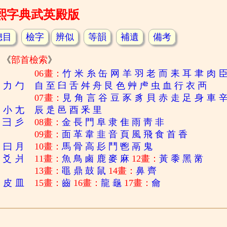
熙字典武英殿版
總目
檢字
辨似
等韻
補遺
備考
《
部首檢索
》
06畫：
竹
米
糸
缶
网
羊
羽
老
而
耒
耳
聿
肉
刀
力
勹
自
至
臼
舌
舛
舟
艮
色
艸
虍
虫
血
行
衣
襾
07畫：
見
角
言
谷
豆
豕
豸
貝
赤
走
足
身
車
寸
小
尢
辰
辵
邑
酉
釆
里
彐
彡
08畫：
金
長
門
阜
隶
隹
雨
靑
非
09畫：
面
革
韋
韭
音
頁
風
飛
食
首
香
日
曰
月
10畫：
馬
骨
高
髟
鬥
鬯
鬲
鬼
爻
爿
11畫：
魚
鳥
鹵
鹿
麥
麻
12畫：
黃
黍
黑
黹
13畫：
黽
鼎
鼓
鼠
14畫：
鼻
齊
白
皮
皿
15畫：
齒
16畫：
龍
龜
17畫：
龠