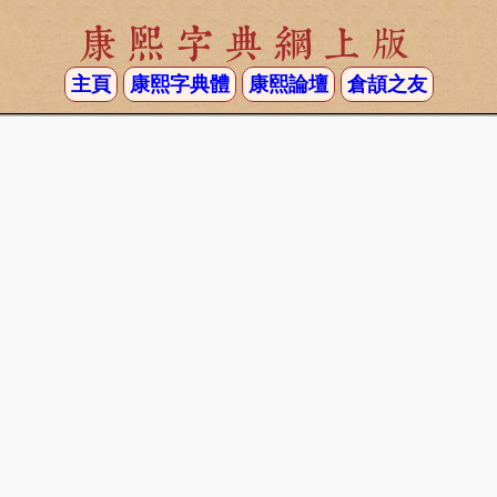
康熙字典網上版
主頁
康熙字典體
康熙論壇
倉頡之友