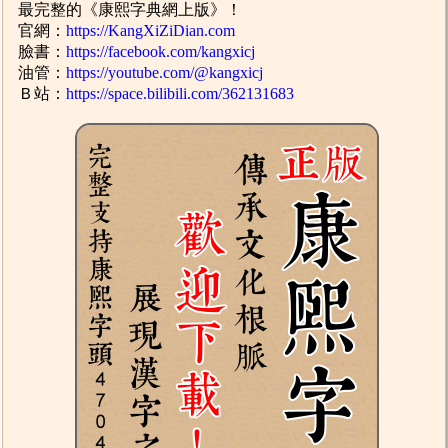
最完整的《康熙字典網上版》！
官網：
https://KangXiZiDian.com
臉書：
https://facebook.com/kangxicj
油管：
https://youtube.com/@kangxicj
Ｂ站：
https://space.bilibili.com/362131683