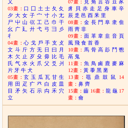
又
07畫：
見
角
言
谷
豆
豕
03畫：
口
囗
土
士
夂
夊
豸
貝
赤
走
足
身
車
辛
夕
大
女
子
宀
寸
小
尢
辰
辵
邑
酉
釆
里
尸
屮
山
巛
工
己
巾
干
08畫：
金
長
門
阜
隶
隹
幺
广
廴
廾
弋
弓
彐
彡
雨
靑
非
彳
09畫：
面
革
韋
韭
音
頁
04畫：
心
戈
戶
手
支
攴
風
飛
食
首
香
文
斗
斤
方
无
日
曰
月
10畫：
馬
骨
高
髟
鬥
鬯
木
欠
止
歹
殳
毋
比
毛
鬲
鬼
氏
气
水
火
爪
父
爻
爿
11畫：
魚
鳥
鹵
鹿
麥
麻
片
牙
牛
犬
12畫：
黃
黍
黑
黹
05畫：
玄
玉
瓜
瓦
甘
生
13畫：
黽
鼎
鼓
鼠
14
用
田
疋
疒
癶
白
皮
皿
畫：
鼻
齊
目
矛
矢
石
示
禸
禾
穴
15畫：
齒
16畫：
龍
龜
17
立
畫：
龠