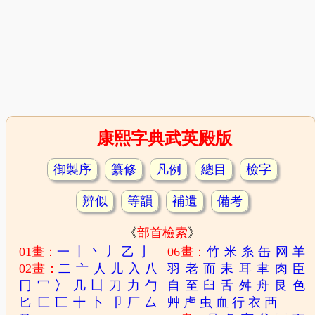
康熙字典武英殿版
御製序
纂修
凡例
總目
檢字
辨似
等韻
補遺
備考
《
部首檢索
》
01畫：
一
丨
丶
丿
乙
亅
06畫：
竹
米
糸
缶
网
羊
02畫：
二
亠
人
儿
入
八
羽
老
而
耒
耳
聿
肉
臣
冂
冖
冫
几
凵
刀
力
勹
自
至
臼
舌
舛
舟
艮
色
匕
匚
匸
十
卜
卩
厂
厶
艸
虍
虫
血
行
衣
襾