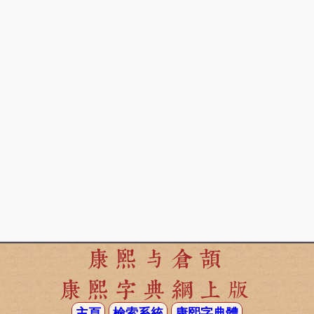
康熙与倉頡
康熙字典網上版
主頁
檢索系統
康熙字典體