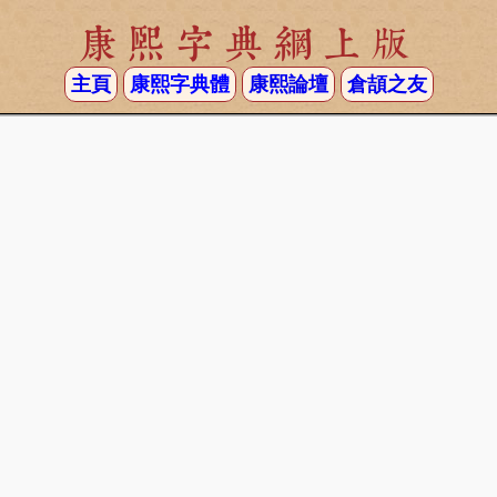
康熙字典網上版
主頁
康熙字典體
康熙論壇
倉頡之友