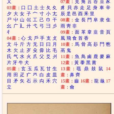
又
07畫：
見
角
言
谷
豆
豕
03畫：
口
囗
土
士
夂
夊
豸
貝
赤
走
足
身
車
辛
夕
大
女
子
宀
寸
小
尢
辰
辵
邑
酉
釆
里
尸
屮
山
巛
工
己
巾
干
08畫：
金
長
門
阜
隶
隹
幺
广
廴
廾
弋
弓
彐
彡
雨
靑
非
彳
09畫：
面
革
韋
韭
音
頁
04畫：
心
戈
戶
手
支
攴
風
飛
食
首
香
文
斗
斤
方
无
日
曰
月
10畫：
馬
骨
高
髟
鬥
鬯
木
欠
止
歹
殳
毋
比
毛
鬲
鬼
氏
气
水
火
爪
父
爻
爿
11畫：
魚
鳥
鹵
鹿
麥
麻
片
牙
牛
犬
12畫：
黃
黍
黑
黹
05畫：
玄
玉
瓜
瓦
甘
生
13畫：
黽
鼎
鼓
鼠
14
用
田
疋
疒
癶
白
皮
皿
畫：
鼻
齊
目
矛
矢
石
示
禸
禾
穴
15畫：
齒
16畫：
龍
龜
17
立
畫：
龠