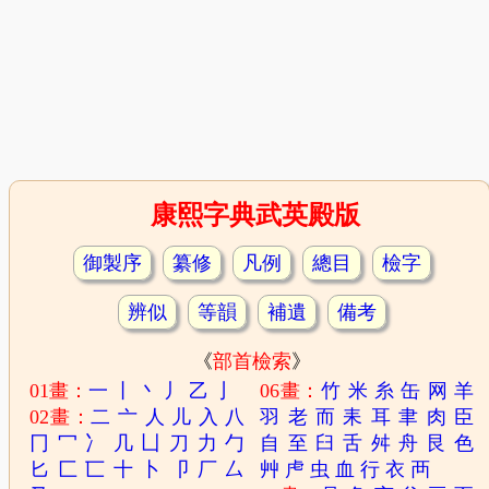
康熙字典武英殿版
御製序
纂修
凡例
總目
檢字
辨似
等韻
補遺
備考
《
部首檢索
》
01畫：
一
丨
丶
丿
乙
亅
06畫：
竹
米
糸
缶
网
羊
02畫：
二
亠
人
儿
入
八
羽
老
而
耒
耳
聿
肉
臣
冂
冖
冫
几
凵
刀
力
勹
自
至
臼
舌
舛
舟
艮
色
匕
匚
匸
十
卜
卩
厂
厶
艸
虍
虫
血
行
衣
襾