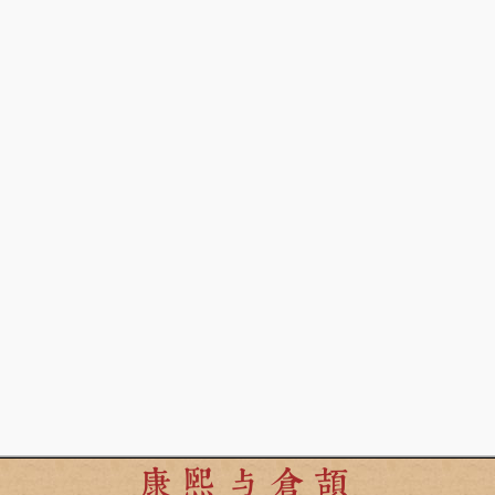
康熙与倉頡