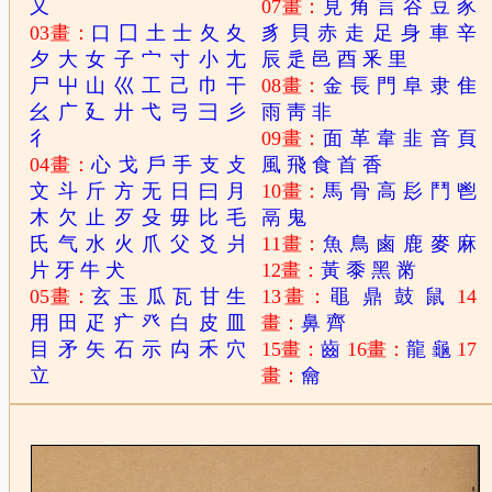
又
07畫：
見
角
言
谷
豆
豕
03畫：
口
囗
土
士
夂
夊
豸
貝
赤
走
足
身
車
辛
夕
大
女
子
宀
寸
小
尢
辰
辵
邑
酉
釆
里
尸
屮
山
巛
工
己
巾
干
08畫：
金
長
門
阜
隶
隹
幺
广
廴
廾
弋
弓
彐
彡
雨
靑
非
彳
09畫：
面
革
韋
韭
音
頁
04畫：
心
戈
戶
手
支
攴
風
飛
食
首
香
文
斗
斤
方
无
日
曰
月
10畫：
馬
骨
高
髟
鬥
鬯
木
欠
止
歹
殳
毋
比
毛
鬲
鬼
氏
气
水
火
爪
父
爻
爿
11畫：
魚
鳥
鹵
鹿
麥
麻
片
牙
牛
犬
12畫：
黃
黍
黑
黹
05畫：
玄
玉
瓜
瓦
甘
生
13畫：
黽
鼎
鼓
鼠
14
用
田
疋
疒
癶
白
皮
皿
畫：
鼻
齊
目
矛
矢
石
示
禸
禾
穴
15畫：
齒
16畫：
龍
龜
17
立
畫：
龠