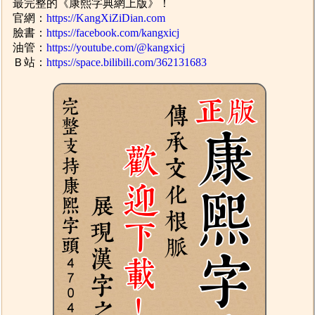
最完整的《康熙字典網上版》！
官網：
https://KangXiZiDian.com
臉書：
https://facebook.com/kangxicj
油管：
https://youtube.com/@kangxicj
Ｂ站：
https://space.bilibili.com/362131683