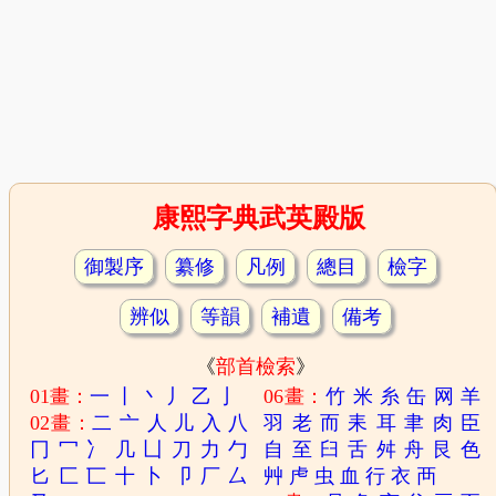
康熙字典武英殿版
御製序
纂修
凡例
總目
檢字
辨似
等韻
補遺
備考
《
部首檢索
》
01畫：
一
丨
丶
丿
乙
亅
06畫：
竹
米
糸
缶
网
羊
02畫：
二
亠
人
儿
入
八
羽
老
而
耒
耳
聿
肉
臣
冂
冖
冫
几
凵
刀
力
勹
自
至
臼
舌
舛
舟
艮
色
匕
匚
匸
十
卜
卩
厂
厶
艸
虍
虫
血
行
衣
襾