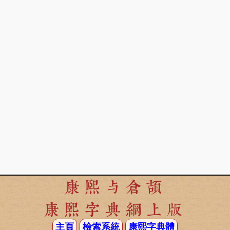
康熙与倉頡
康熙字典網上版
主頁
檢索系統
康熙字典體