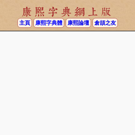
康熙字典網上版
主頁
康熙字典體
康熙論壇
倉頡之友