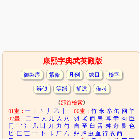
康熙字典武英殿版
御製序
纂修
凡例
總目
檢字
辨似
等韻
補遺
備考
《
部首檢索
》
01畫：
一
丨
丶
丿
乙
亅
06畫：
竹
米
糸
缶
网
羊
02畫：
二
亠
人
儿
入
八
羽
老
而
耒
耳
聿
肉
臣
冂
冖
冫
几
凵
刀
力
勹
自
至
臼
舌
舛
舟
艮
色
匕
匚
匸
十
卜
卩
厂
厶
艸
虍
虫
血
行
衣
襾