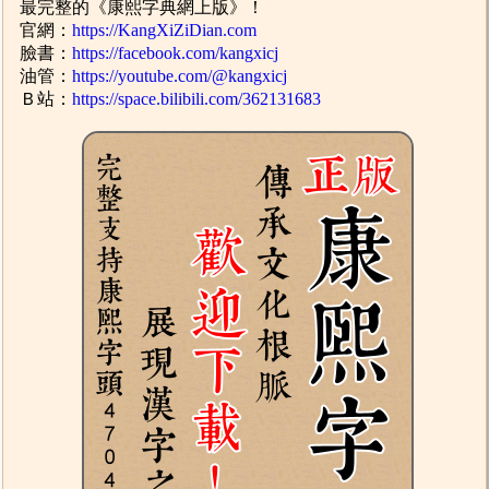
最完整的《康熙字典網上版》！
官網：
https://KangXiZiDian.com
臉書：
https://facebook.com/kangxicj
油管：
https://youtube.com/@kangxicj
Ｂ站：
https://space.bilibili.com/362131683