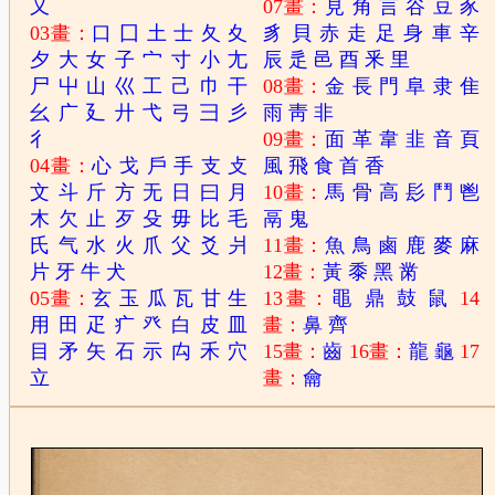
又
07畫：
見
角
言
谷
豆
豕
03畫：
口
囗
土
士
夂
夊
豸
貝
赤
走
足
身
車
辛
夕
大
女
子
宀
寸
小
尢
辰
辵
邑
酉
釆
里
尸
屮
山
巛
工
己
巾
干
08畫：
金
長
門
阜
隶
隹
幺
广
廴
廾
弋
弓
彐
彡
雨
靑
非
彳
09畫：
面
革
韋
韭
音
頁
04畫：
心
戈
戶
手
支
攴
風
飛
食
首
香
文
斗
斤
方
无
日
曰
月
10畫：
馬
骨
高
髟
鬥
鬯
木
欠
止
歹
殳
毋
比
毛
鬲
鬼
氏
气
水
火
爪
父
爻
爿
11畫：
魚
鳥
鹵
鹿
麥
麻
片
牙
牛
犬
12畫：
黃
黍
黑
黹
05畫：
玄
玉
瓜
瓦
甘
生
13畫：
黽
鼎
鼓
鼠
14
用
田
疋
疒
癶
白
皮
皿
畫：
鼻
齊
目
矛
矢
石
示
禸
禾
穴
15畫：
齒
16畫：
龍
龜
17
立
畫：
龠