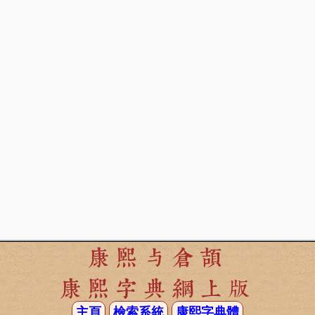
康熙与倉頡
康熙字典網上版
主頁
檢索系統
康熙字典體