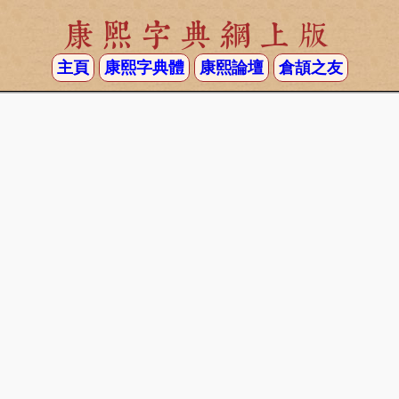
康熙字典網上版
主頁
康熙字典體
康熙論壇
倉頡之友