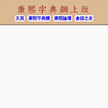
康熙字典網上版
主頁
康熙字典體
康熙論壇
倉頡之友