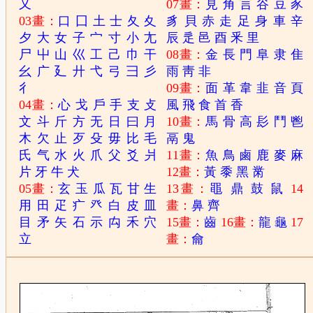
又
07畫：
見
角
言
谷
豆
豕
03畫：
口
囗
土
士
夂
夊
豸
貝
赤
走
足
身
車
辛
夕
大
女
子
宀
寸
小
尢
辰
辵
邑
酉
釆
里
尸
屮
山
巛
工
己
巾
干
08畫：
金
長
門
阜
隶
隹
幺
广
廴
廾
弋
弓
彐
彡
雨
靑
非
彳
09畫：
面
革
韋
韭
音
頁
04畫：
心
戈
戶
手
支
攴
風
飛
食
首
香
文
斗
斤
方
无
日
曰
月
10畫：
馬
骨
高
髟
鬥
鬯
木
欠
止
歹
殳
毋
比
毛
鬲
鬼
氏
气
水
火
爪
父
爻
爿
11畫：
魚
鳥
鹵
鹿
麥
麻
片
牙
牛
犬
12畫：
黃
黍
黑
黹
05畫：
玄
玉
瓜
瓦
甘
生
13畫：
黽
鼎
鼓
鼠
14
用
田
疋
疒
癶
白
皮
皿
畫：
鼻
齊
目
矛
矢
石
示
禸
禾
穴
15畫：
齒
16畫：
龍
龜
17
立
畫：
龠