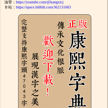
油管：
https://youtube.com/@kangxicj
Ｂ站：
https://space.bilibili.com/362131683