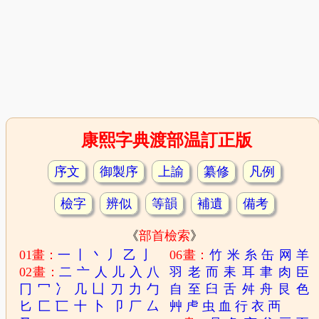
康熙字典渡部温訂正版
序文
御製序
上諭
纂修
凡例
檢字
辨似
等韻
補遺
備考
《
部首檢索
》
01畫：
一
丨
丶
丿
乙
亅
06畫：
竹
米
糸
缶
网
羊
02畫：
二
亠
人
儿
入
八
羽
老
而
耒
耳
聿
肉
臣
冂
冖
冫
几
凵
刀
力
勹
自
至
臼
舌
舛
舟
艮
色
匕
匚
匸
十
卜
卩
厂
厶
艸
虍
虫
血
行
衣
襾