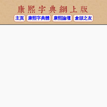
康熙字典網上版
主頁
康熙字典體
康熙論壇
倉頡之友