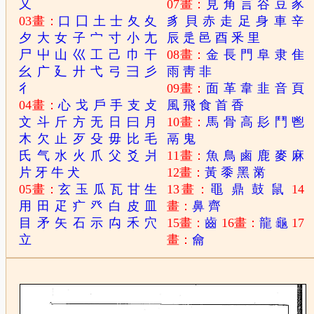
又
07畫：
見
角
言
谷
豆
豕
03畫：
口
囗
土
士
夂
夊
豸
貝
赤
走
足
身
車
辛
夕
大
女
子
宀
寸
小
尢
辰
辵
邑
酉
釆
里
尸
屮
山
巛
工
己
巾
干
08畫：
金
長
門
阜
隶
隹
幺
广
廴
廾
弋
弓
彐
彡
雨
靑
非
彳
09畫：
面
革
韋
韭
音
頁
04畫：
心
戈
戶
手
支
攴
風
飛
食
首
香
文
斗
斤
方
无
日
曰
月
10畫：
馬
骨
高
髟
鬥
鬯
木
欠
止
歹
殳
毋
比
毛
鬲
鬼
氏
气
水
火
爪
父
爻
爿
11畫：
魚
鳥
鹵
鹿
麥
麻
片
牙
牛
犬
12畫：
黃
黍
黑
黹
05畫：
玄
玉
瓜
瓦
甘
生
13畫：
黽
鼎
鼓
鼠
14
用
田
疋
疒
癶
白
皮
皿
畫：
鼻
齊
目
矛
矢
石
示
禸
禾
穴
15畫：
齒
16畫：
龍
龜
17
立
畫：
龠