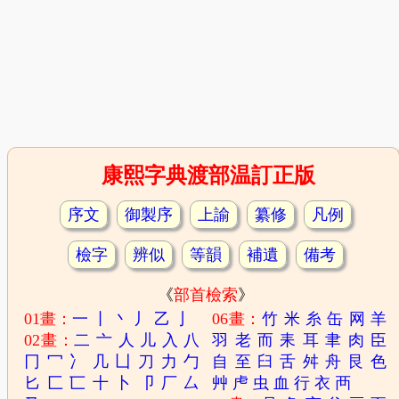
康熙字典渡部温訂正版
序文
御製序
上諭
纂修
凡例
檢字
辨似
等韻
補遺
備考
《
部首檢索
》
01畫：
一
丨
丶
丿
乙
亅
06畫：
竹
米
糸
缶
网
羊
02畫：
二
亠
人
儿
入
八
羽
老
而
耒
耳
聿
肉
臣
冂
冖
冫
几
凵
刀
力
勹
自
至
臼
舌
舛
舟
艮
色
匕
匚
匸
十
卜
卩
厂
厶
艸
虍
虫
血
行
衣
襾