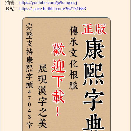
油管：
https://youtube.com/@kangxicj
Ｂ站：
https://space.bilibili.com/362131683