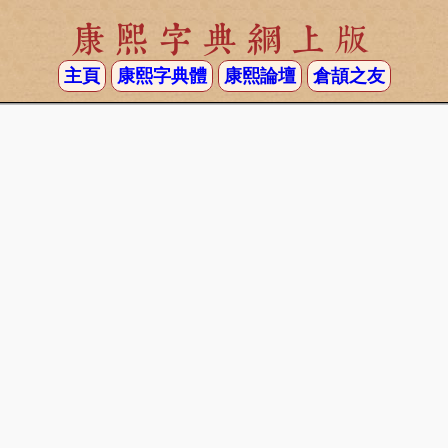
康熙字典網上版
主頁
康熙字典體
康熙論壇
倉頡之友