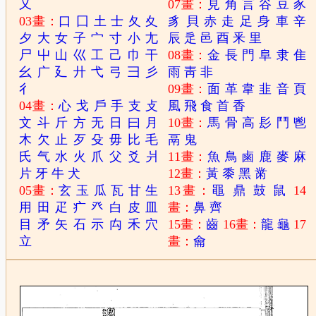
又
07畫：
見
角
言
谷
豆
豕
03畫：
口
囗
土
士
夂
夊
豸
貝
赤
走
足
身
車
辛
夕
大
女
子
宀
寸
小
尢
辰
辵
邑
酉
釆
里
尸
屮
山
巛
工
己
巾
干
08畫：
金
長
門
阜
隶
隹
幺
广
廴
廾
弋
弓
彐
彡
雨
靑
非
彳
09畫：
面
革
韋
韭
音
頁
04畫：
心
戈
戶
手
支
攴
風
飛
食
首
香
文
斗
斤
方
无
日
曰
月
10畫：
馬
骨
高
髟
鬥
鬯
木
欠
止
歹
殳
毋
比
毛
鬲
鬼
氏
气
水
火
爪
父
爻
爿
11畫：
魚
鳥
鹵
鹿
麥
麻
片
牙
牛
犬
12畫：
黃
黍
黑
黹
05畫：
玄
玉
瓜
瓦
甘
生
13畫：
黽
鼎
鼓
鼠
14
用
田
疋
疒
癶
白
皮
皿
畫：
鼻
齊
目
矛
矢
石
示
禸
禾
穴
15畫：
齒
16畫：
龍
龜
17
立
畫：
龠