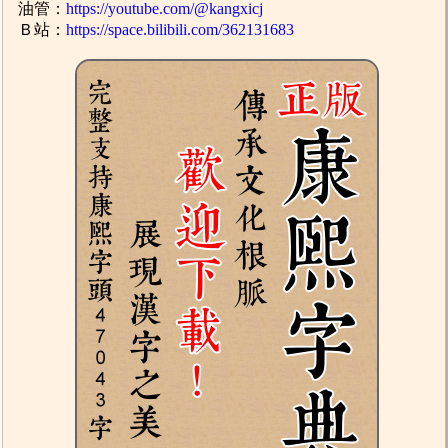
油管：
https://youtube.com/@kangxicj
Ｂ站：
https://space.bilibili.com/362131683