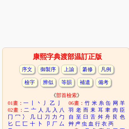
康熙字典渡部温訂正版
序文
御製序
上諭
纂修
凡例
檢字
辨似
等韻
補遺
備考
《
部首檢索
》
01畫：
一
丨
丶
丿
乙
亅
06畫：
竹
米
糸
缶
网
羊
02畫：
二
亠
人
儿
入
八
羽
老
而
耒
耳
聿
肉
臣
冂
冖
冫
几
凵
刀
力
勹
自
至
臼
舌
舛
舟
艮
色
匕
匚
匸
十
卜
卩
厂
厶
艸
虍
虫
血
行
衣
襾