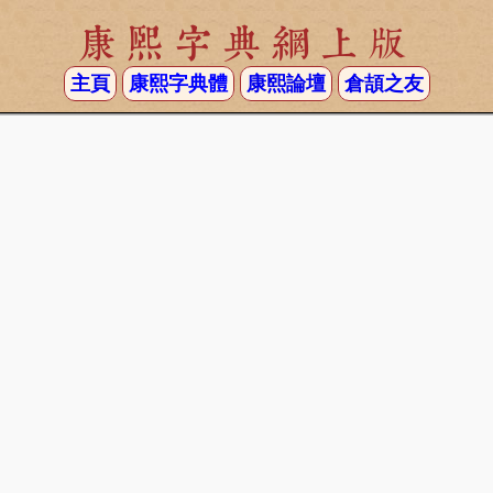
康熙字典網上版
主頁
康熙字典體
康熙論壇
倉頡之友