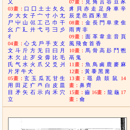
又
07畫：
見
角
言
谷
豆
豕
03畫：
口
囗
土
士
夂
夊
豸
貝
赤
走
足
身
車
辛
夕
大
女
子
宀
寸
小
尢
辰
辵
邑
酉
釆
里
尸
屮
山
巛
工
己
巾
干
08畫：
金
長
門
阜
隶
隹
幺
广
廴
廾
弋
弓
彐
彡
雨
靑
非
彳
09畫：
面
革
韋
韭
音
頁
04畫：
心
戈
戶
手
支
攴
風
飛
食
首
香
文
斗
斤
方
无
日
曰
月
10畫：
馬
骨
高
髟
鬥
鬯
木
欠
止
歹
殳
毋
比
毛
鬲
鬼
氏
气
水
火
爪
父
爻
爿
11畫：
魚
鳥
鹵
鹿
麥
麻
片
牙
牛
犬
12畫：
黃
黍
黑
黹
05畫：
玄
玉
瓜
瓦
甘
生
13畫：
黽
鼎
鼓
鼠
14
用
田
疋
疒
癶
白
皮
皿
畫：
鼻
齊
目
矛
矢
石
示
禸
禾
穴
15畫：
齒
16畫：
龍
龜
17
立
畫：
龠