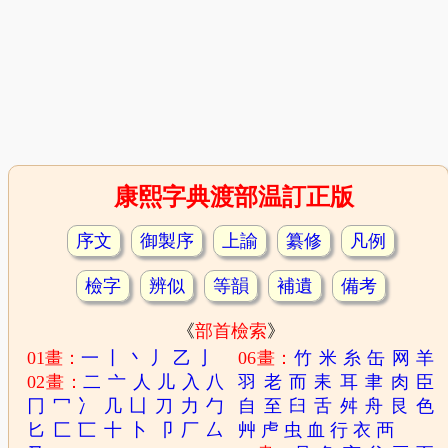
康熙字典渡部温訂正版
序文
御製序
上諭
纂修
凡例
檢字
辨似
等韻
補遺
備考
《
部首檢索
》
01畫：
一
丨
丶
丿
乙
亅
06畫：
竹
米
糸
缶
网
羊
02畫：
二
亠
人
儿
入
八
羽
老
而
耒
耳
聿
肉
臣
冂
冖
冫
几
凵
刀
力
勹
自
至
臼
舌
舛
舟
艮
色
匕
匚
匸
十
卜
卩
厂
厶
艸
虍
虫
血
行
衣
襾