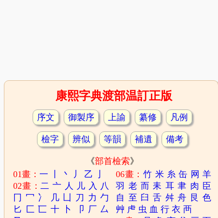
康熙字典渡部温訂正版
序文
御製序
上諭
纂修
凡例
檢字
辨似
等韻
補遺
備考
《
部首檢索
》
01畫：
一
丨
丶
丿
乙
亅
06畫：
竹
米
糸
缶
网
羊
02畫：
二
亠
人
儿
入
八
羽
老
而
耒
耳
聿
肉
臣
冂
冖
冫
几
凵
刀
力
勹
自
至
臼
舌
舛
舟
艮
色
匕
匚
匸
十
卜
卩
厂
厶
艸
虍
虫
血
行
衣
襾