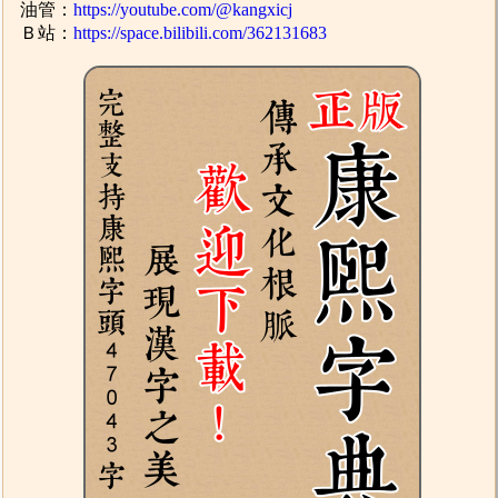
油管：
https://youtube.com/@kangxicj
Ｂ站：
https://space.bilibili.com/362131683