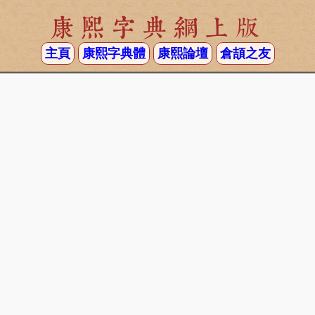
康熙字典網上版
主頁
康熙字典體
康熙論壇
倉頡之友