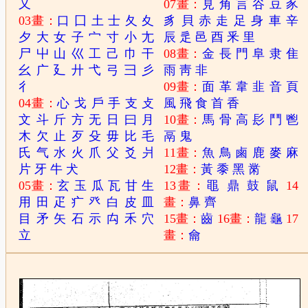
又
07畫：
見
角
言
谷
豆
豕
03畫：
口
囗
土
士
夂
夊
豸
貝
赤
走
足
身
車
辛
夕
大
女
子
宀
寸
小
尢
辰
辵
邑
酉
釆
里
尸
屮
山
巛
工
己
巾
干
08畫：
金
長
門
阜
隶
隹
幺
广
廴
廾
弋
弓
彐
彡
雨
靑
非
彳
09畫：
面
革
韋
韭
音
頁
04畫：
心
戈
戶
手
支
攴
風
飛
食
首
香
文
斗
斤
方
无
日
曰
月
10畫：
馬
骨
高
髟
鬥
鬯
木
欠
止
歹
殳
毋
比
毛
鬲
鬼
氏
气
水
火
爪
父
爻
爿
11畫：
魚
鳥
鹵
鹿
麥
麻
片
牙
牛
犬
12畫：
黃
黍
黑
黹
05畫：
玄
玉
瓜
瓦
甘
生
13畫：
黽
鼎
鼓
鼠
14
用
田
疋
疒
癶
白
皮
皿
畫：
鼻
齊
目
矛
矢
石
示
禸
禾
穴
15畫：
齒
16畫：
龍
龜
17
立
畫：
龠