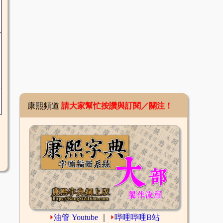
康熙頻道
請大家幫忙按讚與訂閱／關注！
⏵
油管 Youtube
｜
⏵
哔哩哔哩B站