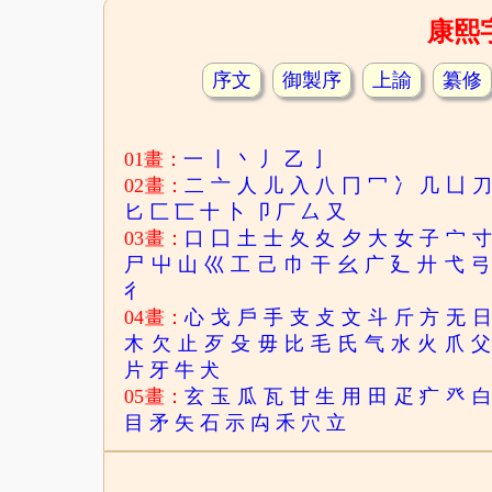
康熙
序文
御製序
上諭
纂修
01畫：
一
丨
丶
丿
乙
亅
02畫：
二
亠
人
儿
入
八
冂
冖
冫
几
凵
匕
匚
匸
十
卜
卩
厂
厶
又
03畫：
口
囗
土
士
夂
夊
夕
大
女
子
宀
尸
屮
山
巛
工
己
巾
干
幺
广
廴
廾
弋
弓
彳
04畫：
心
戈
戶
手
支
攴
文
斗
斤
方
无
木
欠
止
歹
殳
毋
比
毛
氏
气
水
火
爪
父
片
牙
牛
犬
05畫：
玄
玉
瓜
瓦
甘
生
用
田
疋
疒
癶
目
矛
矢
石
示
禸
禾
穴
立