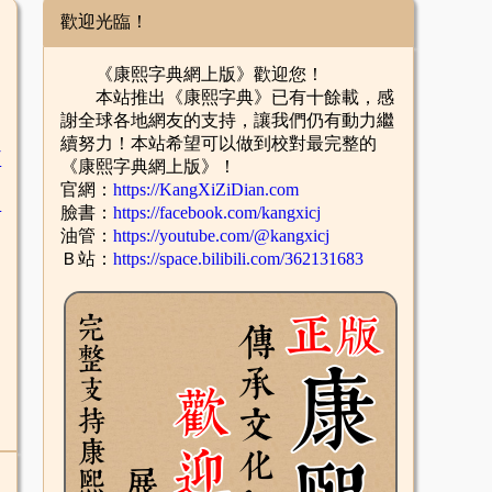
歡迎光臨！
《康熙字典網上版》歡迎您！
本站推出《康熙字典》已有十餘載，感
謝全球各地網友的支持，讓我們仍有動力繼
續努力！本站希望可以做到校對最完整的
臣
《康熙字典網上版》！
官網：
https://KangXiZiDian.com
辛
臉書：
https://facebook.com/kangxicj
油管：
https://youtube.com/@kangxicj
Ｂ站：
https://space.bilibili.com/362131683