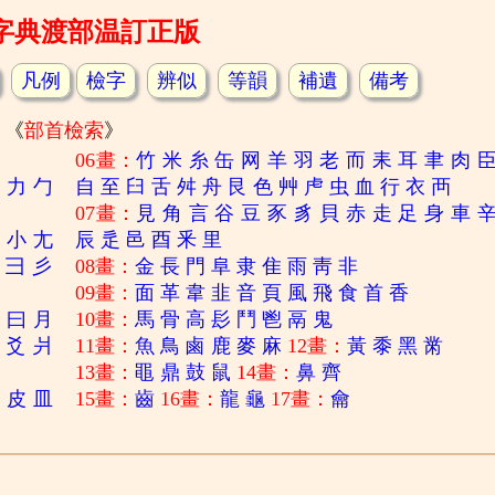
字典渡部温訂正版
凡例
檢字
辨似
等韻
補遺
備考
《
部首檢索
》
06畫：
竹
米
糸
缶
网
羊
羽
老
而
耒
耳
聿
肉
刀
力
勹
自
至
臼
舌
舛
舟
艮
色
艸
虍
虫
血
行
衣
襾
07畫：
見
角
言
谷
豆
豕
豸
貝
赤
走
足
身
車
寸
小
尢
辰
辵
邑
酉
釆
里
彐
彡
08畫：
金
長
門
阜
隶
隹
雨
靑
非
09畫：
面
革
韋
韭
音
頁
風
飛
食
首
香
日
曰
月
10畫：
馬
骨
高
髟
鬥
鬯
鬲
鬼
爻
爿
11畫：
魚
鳥
鹵
鹿
麥
麻
12畫：
黃
黍
黑
黹
13畫：
黽
鼎
鼓
鼠
14畫：
鼻
齊
白
皮
皿
15畫：
齒
16畫：
龍
龜
17畫：
龠