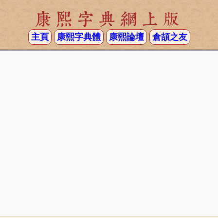
康熙字典網上版
主頁
康熙字典體
康熙論壇
倉頡之友