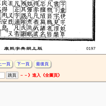
上一頁
下一頁
最後頁
－－》進入《全圖頁》