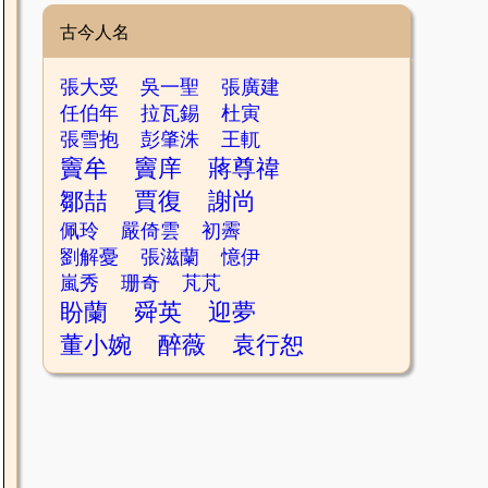
古今人名
張大受
吳一聖
張廣建
任伯年
拉瓦錫
杜寅
張雪抱
彭肇洙
王軏
竇牟
竇庠
蔣尊禕
鄒喆
賈復
謝尚
佩玲
嚴倚雲
初霽
劉解憂
張滋蘭
憶伊
嵐秀
珊奇
芃芃
盼蘭
舜英
迎夢
董小婉
醉薇
袁行恕