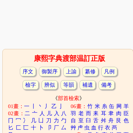
康熙字典渡部温訂正版
序文
御製序
上諭
纂修
凡例
檢字
辨似
等韻
補遺
備考
《
部首檢索
》
01畫：
一
丨
丶
丿
乙
亅
06畫：
竹
米
糸
缶
网
羊
02畫：
二
亠
人
儿
入
八
羽
老
而
耒
耳
聿
肉
臣
冂
冖
冫
几
凵
刀
力
勹
自
至
臼
舌
舛
舟
艮
色
匕
匚
匸
十
卜
卩
厂
厶
艸
虍
虫
血
行
衣
襾