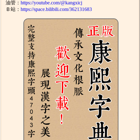
油管：
https://youtube.com/@kangxicj
Ｂ站：
https://space.bilibili.com/362131683