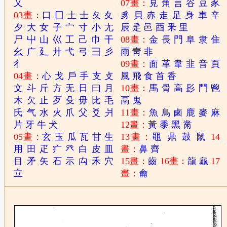
又
07畫：
見
角
言
谷
豆
豕
03畫：
口
囗
土
士
夂
夊
豸
貝
赤
走
足
身
車
辛
夕
大
女
子
宀
寸
小
尢
辰
辵
邑
酉
釆
里
尸
屮
山
巛
工
己
巾
干
08畫：
金
長
門
阜
隶
隹
幺
广
廴
廾
弋
弓
彐
彡
雨
靑
非
彳
09畫：
面
革
韋
韭
音
頁
04畫：
心
戈
戶
手
支
攴
風
飛
食
首
香
文
斗
斤
方
无
日
曰
月
10畫：
馬
骨
高
髟
鬥
鬯
木
欠
止
歹
殳
毋
比
毛
鬲
鬼
氏
气
水
火
爪
父
爻
爿
11畫：
魚
鳥
鹵
鹿
麥
麻
片
牙
牛
犬
12畫：
黃
黍
黑
黹
05畫：
玄
玉
瓜
瓦
甘
生
13畫：
黽
鼎
鼓
鼠
14
用
田
疋
疒
癶
白
皮
皿
畫：
鼻
齊
目
矛
矢
石
示
禸
禾
穴
15畫：
齒
16畫：
龍
龜
17
立
畫：
龠