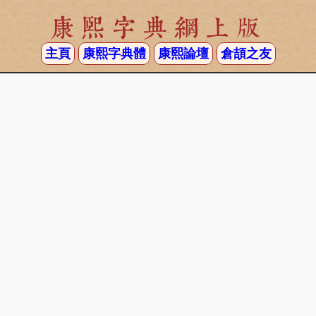
康熙字典網上版
主頁
康熙字典體
康熙論壇
倉頡之友