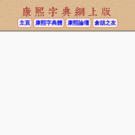
康熙字典網上版
主頁
康熙字典體
康熙論壇
倉頡之友