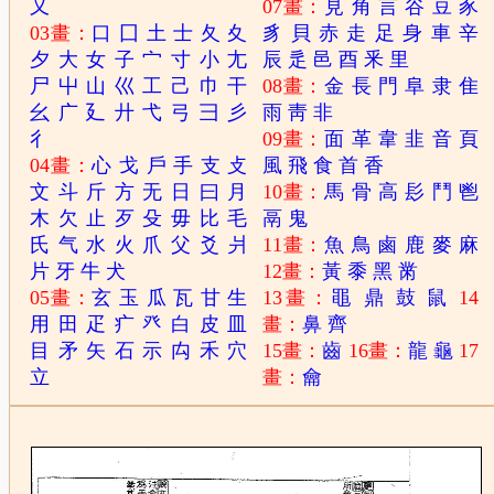
又
07畫：
見
角
言
谷
豆
豕
03畫：
口
囗
土
士
夂
夊
豸
貝
赤
走
足
身
車
辛
夕
大
女
子
宀
寸
小
尢
辰
辵
邑
酉
釆
里
尸
屮
山
巛
工
己
巾
干
08畫：
金
長
門
阜
隶
隹
幺
广
廴
廾
弋
弓
彐
彡
雨
靑
非
彳
09畫：
面
革
韋
韭
音
頁
04畫：
心
戈
戶
手
支
攴
風
飛
食
首
香
文
斗
斤
方
无
日
曰
月
10畫：
馬
骨
高
髟
鬥
鬯
木
欠
止
歹
殳
毋
比
毛
鬲
鬼
氏
气
水
火
爪
父
爻
爿
11畫：
魚
鳥
鹵
鹿
麥
麻
片
牙
牛
犬
12畫：
黃
黍
黑
黹
05畫：
玄
玉
瓜
瓦
甘
生
13畫：
黽
鼎
鼓
鼠
14
用
田
疋
疒
癶
白
皮
皿
畫：
鼻
齊
目
矛
矢
石
示
禸
禾
穴
15畫：
齒
16畫：
龍
龜
17
立
畫：
龠