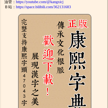
油管：
https://youtube.com/@kangxicj
Ｂ站：
https://space.bilibili.com/362131683