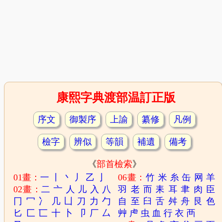
康熙字典渡部温訂正版
序文
御製序
上諭
纂修
凡例
檢字
辨似
等韻
補遺
備考
《
部首檢索
》
01畫：
一
丨
丶
丿
乙
亅
06畫：
竹
米
糸
缶
网
羊
02畫：
二
亠
人
儿
入
八
羽
老
而
耒
耳
聿
肉
臣
冂
冖
冫
几
凵
刀
力
勹
自
至
臼
舌
舛
舟
艮
色
匕
匚
匸
十
卜
卩
厂
厶
艸
虍
虫
血
行
衣
襾