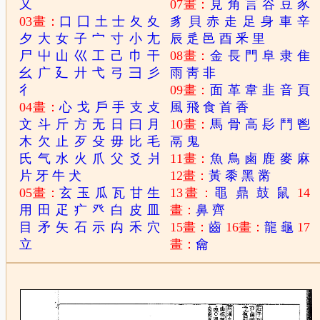
又
07畫：
見
角
言
谷
豆
豕
03畫：
口
囗
土
士
夂
夊
豸
貝
赤
走
足
身
車
辛
夕
大
女
子
宀
寸
小
尢
辰
辵
邑
酉
釆
里
尸
屮
山
巛
工
己
巾
干
08畫：
金
長
門
阜
隶
隹
幺
广
廴
廾
弋
弓
彐
彡
雨
靑
非
彳
09畫：
面
革
韋
韭
音
頁
04畫：
心
戈
戶
手
支
攴
風
飛
食
首
香
文
斗
斤
方
无
日
曰
月
10畫：
馬
骨
高
髟
鬥
鬯
木
欠
止
歹
殳
毋
比
毛
鬲
鬼
氏
气
水
火
爪
父
爻
爿
11畫：
魚
鳥
鹵
鹿
麥
麻
片
牙
牛
犬
12畫：
黃
黍
黑
黹
05畫：
玄
玉
瓜
瓦
甘
生
13畫：
黽
鼎
鼓
鼠
14
用
田
疋
疒
癶
白
皮
皿
畫：
鼻
齊
目
矛
矢
石
示
禸
禾
穴
15畫：
齒
16畫：
龍
龜
17
立
畫：
龠