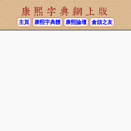
康熙字典網上版
主頁
康熙字典體
康熙論壇
倉頡之友