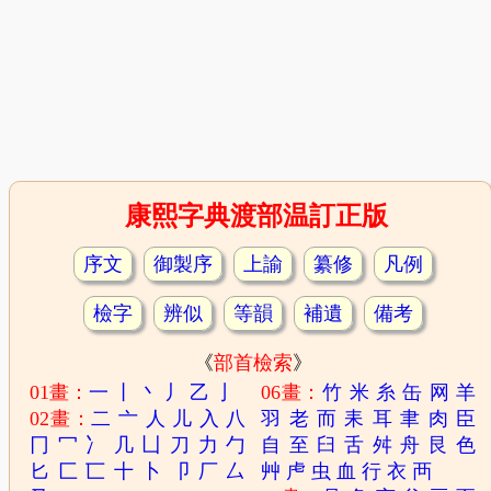
康熙字典渡部温訂正版
序文
御製序
上諭
纂修
凡例
檢字
辨似
等韻
補遺
備考
《
部首檢索
》
01畫：
一
丨
丶
丿
乙
亅
06畫：
竹
米
糸
缶
网
羊
02畫：
二
亠
人
儿
入
八
羽
老
而
耒
耳
聿
肉
臣
冂
冖
冫
几
凵
刀
力
勹
自
至
臼
舌
舛
舟
艮
色
匕
匚
匸
十
卜
卩
厂
厶
艸
虍
虫
血
行
衣
襾