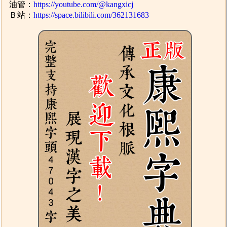
油管：
https://youtube.com/@kangxicj
Ｂ站：
https://space.bilibili.com/362131683