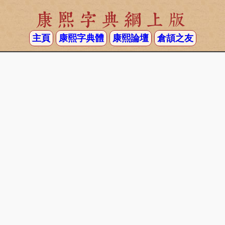
康熙字典網上版
主頁
康熙字典體
康熙論壇
倉頡之友