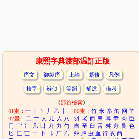
康熙字典渡部温訂正版
序文
御製序
上諭
纂修
凡例
檢字
辨似
等韻
補遺
備考
《
部首檢索
》
01畫：
一
丨
丶
丿
乙
亅
06畫：
竹
米
糸
缶
网
羊
02畫：
二
亠
人
儿
入
八
羽
老
而
耒
耳
聿
肉
臣
冂
冖
冫
几
凵
刀
力
勹
自
至
臼
舌
舛
舟
艮
色
匕
匚
匸
十
卜
卩
厂
厶
艸
虍
虫
血
行
衣
襾