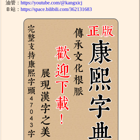
油管：
https://youtube.com/@kangxicj
Ｂ站：
https://space.bilibili.com/362131683