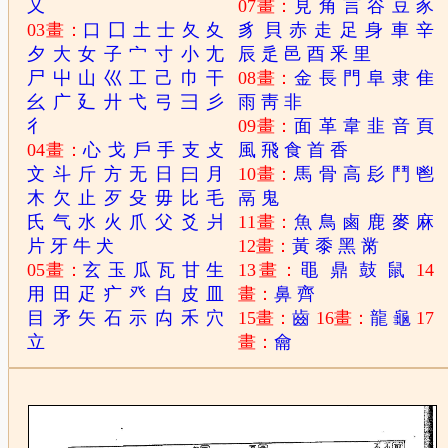
又
07畫：
見
角
言
谷
豆
豕
03畫：
口
囗
土
士
夂
夊
豸
貝
赤
走
足
身
車
辛
夕
大
女
子
宀
寸
小
尢
辰
辵
邑
酉
釆
里
尸
屮
山
巛
工
己
巾
干
08畫：
金
長
門
阜
隶
隹
幺
广
廴
廾
弋
弓
彐
彡
雨
靑
非
彳
09畫：
面
革
韋
韭
音
頁
04畫：
心
戈
戶
手
支
攴
風
飛
食
首
香
文
斗
斤
方
无
日
曰
月
10畫：
馬
骨
高
髟
鬥
鬯
木
欠
止
歹
殳
毋
比
毛
鬲
鬼
氏
气
水
火
爪
父
爻
爿
11畫：
魚
鳥
鹵
鹿
麥
麻
片
牙
牛
犬
12畫：
黃
黍
黑
黹
05畫：
玄
玉
瓜
瓦
甘
生
13畫：
黽
鼎
鼓
鼠
14
用
田
疋
疒
癶
白
皮
皿
畫：
鼻
齊
目
矛
矢
石
示
禸
禾
穴
15畫：
齒
16畫：
龍
龜
17
立
畫：
龠